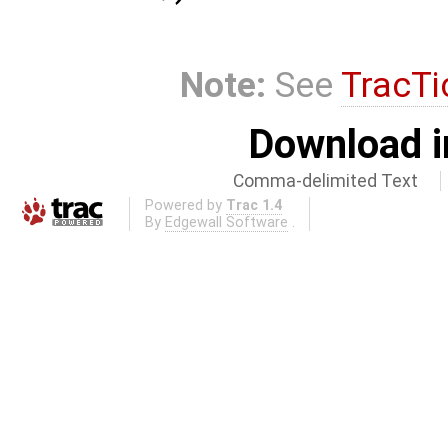
Note:
See
TracTi
Download i
Comma-delimited Text
Powered by
Trac 1.4
By
Edgewall Software
.