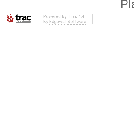
Pl
Powered by
Trac 1.4
By
Edgewall Software
.