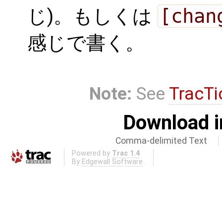
じ)。もしくは
[chan
感じで書く。
Note:
See
TracTi
Download i
Comma-delimited Text
Powered by
Trac 1.4
By
Edgewall Software
.