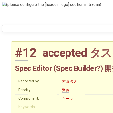
#12
タス
accepted
Spec Editor (Spec Buil
Reported by:
村山 俊之
Priority:
緊急
Component:
ツール
Keywords: