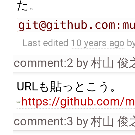
た。
git@github.com:m
Last edited
10 years ago
b
comment:2
by
村山 俊
URLも貼っとこう。
https://github.com/m
comment:3
by
村山 俊