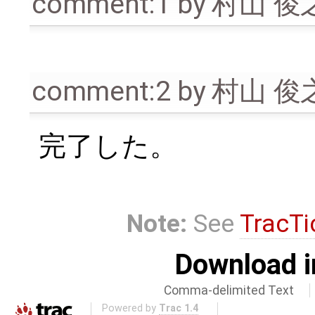
comment:1
by
村山 俊
comment:2
by
村山 俊
完了した。
Note:
See
TracTi
Download i
Comma-delimited Text
Powered by
Trac 1.4