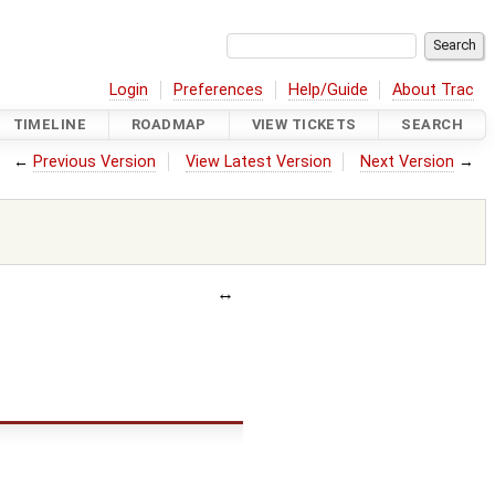
Login
Preferences
Help/Guide
About Trac
TIMELINE
ROADMAP
VIEW TICKETS
SEARCH
←
Previous Version
View Latest Version
Next Version
→