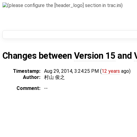
Changes between
Version 15
and
Timestamp:
Aug 29, 2014, 3:24:25 PM (
12 years
ago)
Author:
村山 俊之
Comment:
--