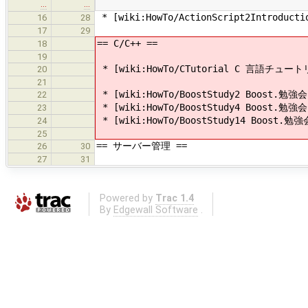
…
…
* [wiki:HowTo/ActionScript2Introduct
16
28
17
29
== C/C++ ==
18
19
* [wiki:HowTo/CTutorial C 言語チュー
20
21
* [wiki:HowTo/BoostStudy2 Boost.勉強
22
* [wiki:HowTo/BoostStudy4 Boost.勉強
23
* [wiki:HowTo/BoostStudy14 Boost.勉
24
25
== サーバー管理 ==
26
30
27
31
Powered by
Trac 1.4
By
Edgewall Software
.