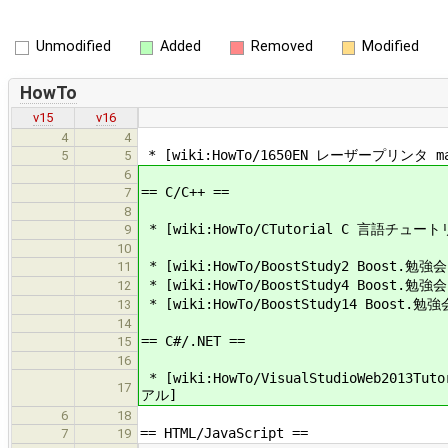
Unmodified
Added
Removed
Modified
HowTo
v15
v16
4
4
* [wiki:HowTo/1650EN レーザープリンタ ma
5
5
6
== C/C++ ==
7
8
* [wiki:HowTo/CTutorial C 言語チュー
9
10
* [wiki:HowTo/BoostStudy2 Boost.勉強
11
* [wiki:HowTo/BoostStudy4 Boost.勉強
12
* [wiki:HowTo/BoostStudy14 Boost.勉
13
14
== C#/.NET ==
15
16
* [wiki:HowTo/VisualStudioWeb2013T
17
アル]
6
18
== HTML/JavaScript ==
7
19