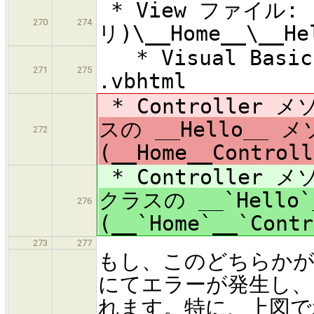
* View ファイル:
270
274
リ)\__Home__\__He
* Visual Ba
271
275
.vbhtml
* Controller メ
スの __Hello__ 
272
(__Home__Controll
* Controller メ
クラスの __`Hello
276
(__`Home`__`Contr
273
277
もし、このどちらかが
にてエラーが発生し、
れます。特に、上図で