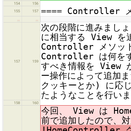
154
156
==== Controlle
155
157
…
…
次の段階に進みましょ
に相当する View 
Controller 
Controller 
157
159
すべき情報を Vie
ー操作によって追加ま
クッキーとか) に応
たようなことを行い
158
160
今回、 View は Ho
前で追加したので、対応
!HomeControll