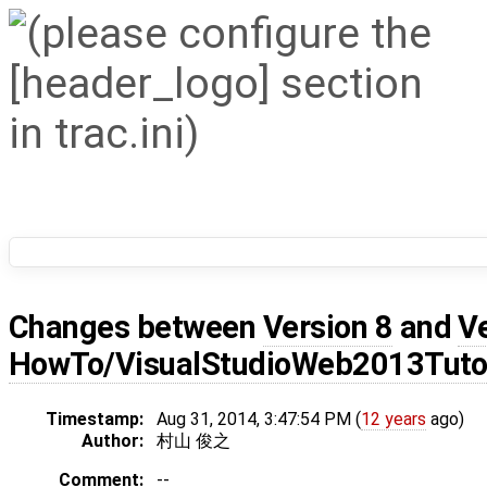
Changes between
Version 8
and
V
HowTo/VisualStudioWeb2013Tutor
Timestamp:
Aug 31, 2014, 3:47:54 PM (
12 years
ago)
Author:
村山 俊之
Comment:
--