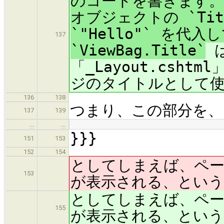
のコードを書きます。こ
オブジェクトの `Ti
`"Hello"` を代
137
`ViewBag.Title`
は
「_Layout.csh
ジのタイトルとして
136
138
つまり、この部分を、
137
139
…
…
}}}
151
153
152
154
としてしまえば、ページ
153
が表示される、という
としてしまえば、ページ
155
が表示される、という