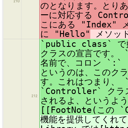
210
のとなります。とりあえ
ーに対応する Cont
こにある "Index
に "Hello"
メソッド
`public clas
クラスの宣言です。 `H
名前で、コロン `:` 
というのは、このク
す。これはつまり、 `Ho
`Controller`
212
されるよ、というよ
[[FootNote(この `C
機能を提供してくれて