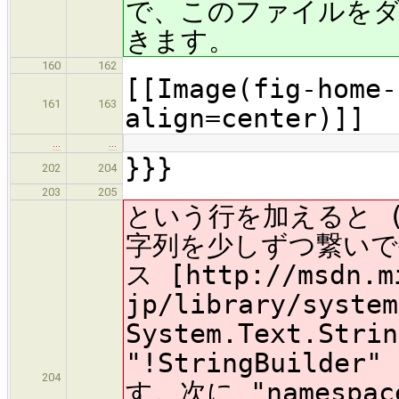
で、このファイルを
きます。
160
162
[[Image(fig-home-
161
163
align=center)]]
…
…
}}}
202
204
203
205
という行を加えると 
字列を少しずつ繋い
ス [http://msdn.m
jp/library/system
System.Text.Str
"!StringBuil
204
す。次に "namesp