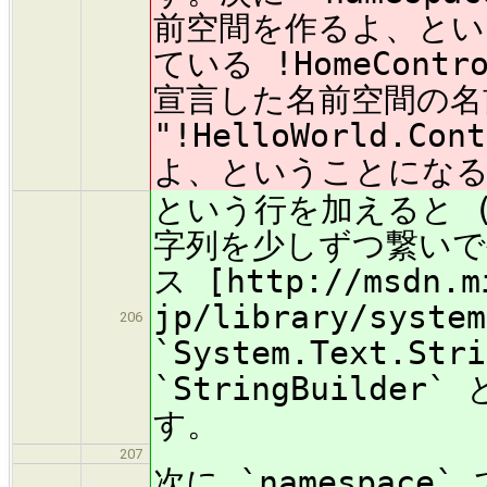
前空間を作るよ、とい
ている !HomeCon
宣言した名前空間の名
"!HelloWorld.Con
よ、ということにな
という行を加えると 
字列を少しずつ繋い
ス [http://msdn.m
jp/library/system
206
`System.Text.St
`StringBuild
す。
207
次に `namespac