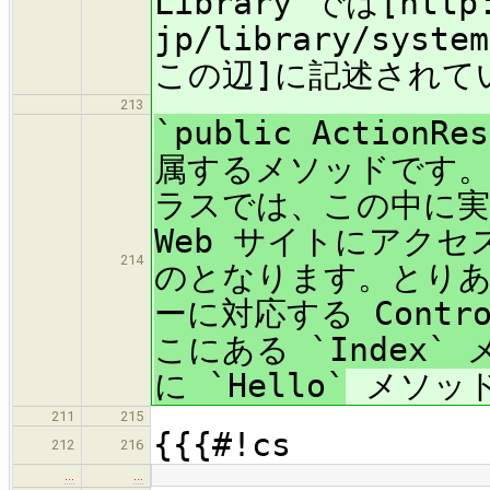
Library では[http:
jp/library/system
この辺]に記述されてい
213
`public Actio
属するメソッドです。 AS
ラスでは、この中に
Web サイトにアク
214
のとなります。とりあえ
ーに対応する Cont
こにある `Index
に `Hello`
メソッド
211
215
{{{#!cs
212
216
…
…