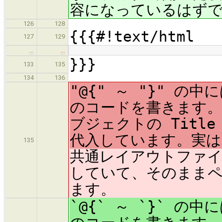
容になっているはず
126
128
{{{#!text/html
127
129
…
…
}}}
133
135
134
136
"@{" ～ "}" の
のコードを書きます。こ
ブジェクトの Title
代入しています。実はこの
135
共通レイアウトファイル「
していて、そのまま
ます。
`@{` ～ `}` の