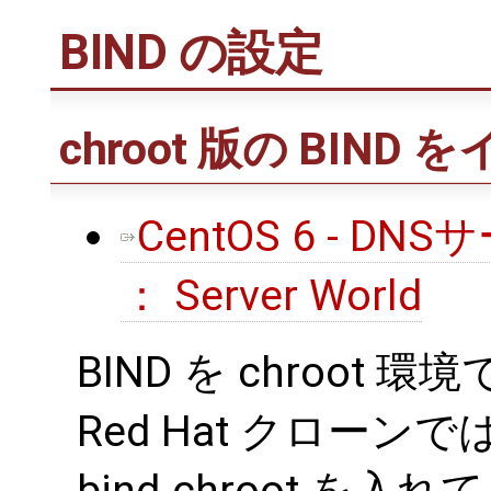
BIND の設定
chroot 版の BIN
CentOS 6 - DN
： Server World
BIND を chroo
Red Hat クロー