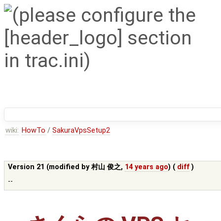
wiki:
HowTo
/
SakuraVpsSetup2
Version 21 (modified by
村山 俊之
,
14 years ago
) (
diff
)
--