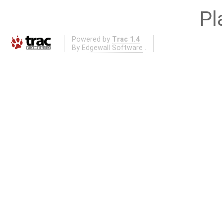
Pl
Powered by
Trac 1.4
By
Edgewall Software
.