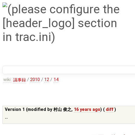
wiki:
/
2010
/
12
/
14
議事録
Version 1 (modified by
村山 俊之
,
16 years ago
) (
diff
)
--