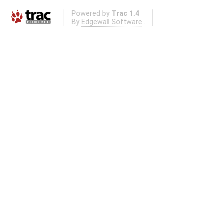
Powered by
Trac 1.4
By
Edgewall Software
.