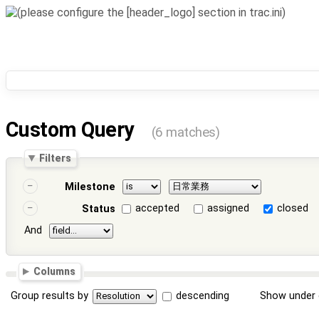
Custom Query
(6 matches)
Filters
Milestone
accepted
assigned
closed
Status
And
Columns
Group results by
descending
Show under 