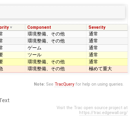
ority
Component
Severity
常
環境整備、その他
通常
常
環境整備、その他
通常
常
ゲーム
通常
要
ツール
通常
要
環境整備、その他
通常
急
環境整備、その他
極めて重大
Note:
See
TracQuery
for help on using queries.
Text
Visit the Trac open source project at
https://trac.edgewall.org/