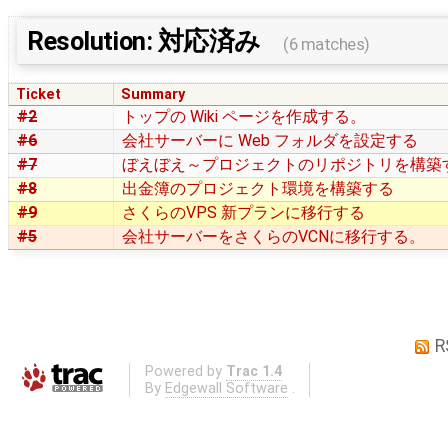
Resolution: 対応済み
(6 matches)
Ticket
Summary
#2
トップの Wiki ページを作成する。
#6
会社サーバーに Web フォルダを設定する
#7
ぼえぼえ～プロジェクトのリポジトリを構築
#8
出金簿のプロジェクト環境を構築する
#9
さくらのVPS 新プランに移行する
#5
会社サーバーをさくらのVCNに移行する。
R
Powered by
Trac 1.4
By
Edgewall Software
.