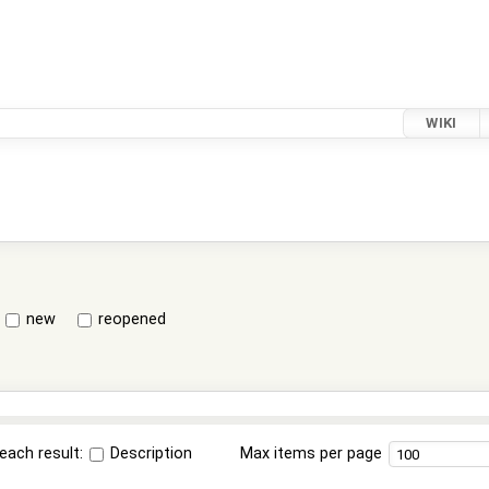
WIKI
new
reopened
each result:
Description
Max items per page